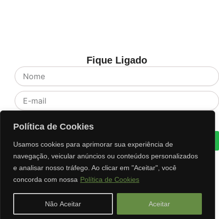
Fique Ligado
Nome
E-
mail
Aceite
Li e concordo com os termos de Política e Privacidade
Política de Cookies
Cadastrar
Usamos cookies para aprimorar sua experiência de
navegação, veicular anúncios ou conteúdos personalizados
e analisar nosso tráfego. Ao clicar em "Aceitar", você
concorda com nossa
Política de Cookies
Não Aceitar
Aceitar
Translate »