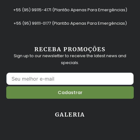
+55 (95) 99115-4171 (Plantão Apenas Para Emergências)
+55 (95) 99111-0177 (Plantão Apenas Para Emergências)
RECEBA PROMOÇÕES
Sign up to our newsletter to receive the latest news and
specials.
E
-
m
Cadastrar
a
i
l
GALERIA