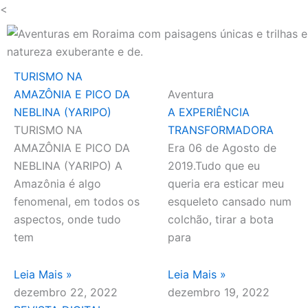
Ir
<
para
o
conteúdo
TURISMO NA
AMAZÔNIA E PICO DA
Aventura
NEBLINA (YARIPO)
A EXPERIÊNCIA
TURISMO NA
TRANSFORMADORA
AMAZÔNIA E PICO DA
Era 06 de Agosto de
NEBLINA (YARIPO) A
2019.Tudo que eu
Amazônia é algo
queria era esticar meu
fenomenal, em todos os
esqueleto cansado num
aspectos, onde tudo
colchão, tirar a bota
tem
para
Leia Mais »
Leia Mais »
dezembro 22, 2022
dezembro 19, 2022