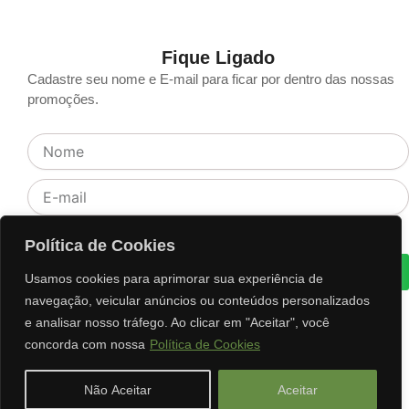
Fique Ligado
Cadastre seu nome e E-mail para ficar por dentro das nossas
promoções.
Nome
E-
mail
Aceite
Li e concordo com os termos de Política e Privacidade
Política de Cookies
Cadastrar
Usamos cookies para aprimorar sua experiência de
navegação, veicular anúncios ou conteúdos personalizados
e analisar nosso tráfego. Ao clicar em "Aceitar", você
concorda com nossa
Política de Cookies
Não Aceitar
Aceitar