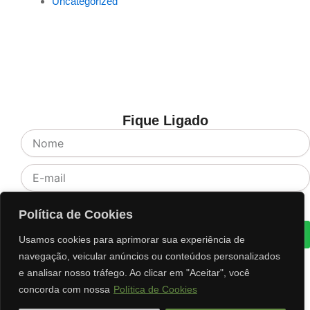
Uncategorized
Fique Ligado
Nome
E-
mail
Aceite
Li e concordo com os termos de Política e Privacidade
Política de Cookies
Cadastrar
Usamos cookies para aprimorar sua experiência de
navegação, veicular anúncios ou conteúdos personalizados
e analisar nosso tráfego. Ao clicar em "Aceitar", você
concorda com nossa
Política de Cookies