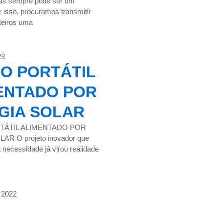
ras sempre pode ser um
 isso, procuramos transmitir
teiros uma
23
O PORTÁTIL
ENTADO POR
GIA SOLAR
TÁTIL ALIMENTADO POR
R O projeto inovador que
 necessidade já virou realidade
 2022