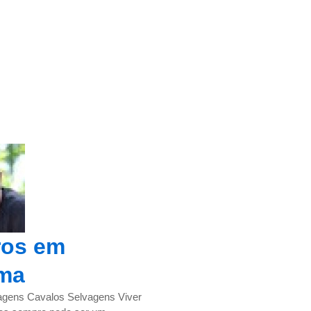
ros em
ma
agens Cavalos Selvagens Viver