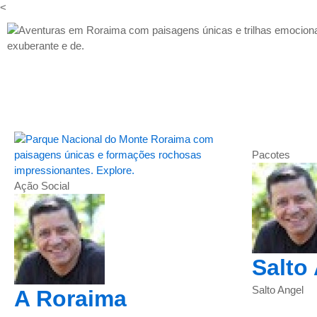
Ir
<
para
o
conteúdo
Página
Página
Página
Página
Página
Página
Pacotes
Ação Social
Salto
Salto Angel
A Roraima